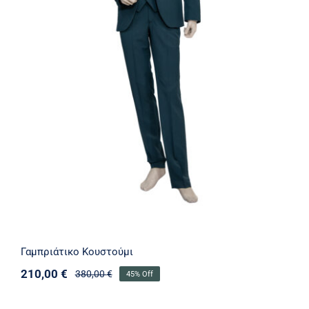
Γαμπριάτικο Κουστούμι
Γαμπριάτικο Κουστούμι
210,00
€
380,00
€
45% Off
Original
Η
price
τρέχουσα
was:
τιμή