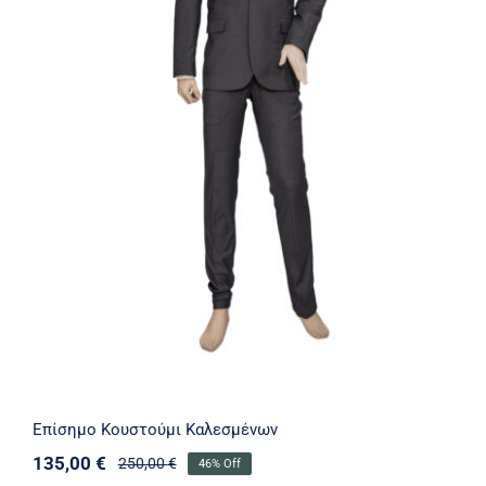
Επίσημο Κουστούμι Καλεσμένων
Επίσημο Κουστούμι Καλεσμένων
135,00
€
250,00
€
46% Off
Original
Η