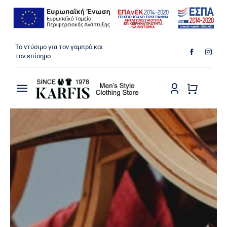
Μετάβαση
Το ντύσιμο για τον γαμπρό και
στο
τον επίσημο
περιεχόμενο
Toggle
Navigation
ΠΟΥΚΑΜΙΣΑ
ΠΑΝΤΕΛΟΝΙΑ
ΜΠΟΥΦΑΝ
ΠΑΛΤΟ