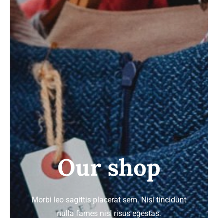
ΣΑΚΑΚΙΑ
ΚΟΣΤΟΥΜΙΑ
GALLERY
Our shop
Morbi leo sagittis placerat sem. Nisl tincidunt
nulla fames nisl risus egestas.