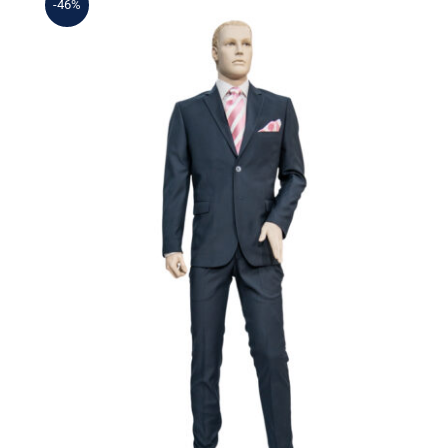
-46%
Επίσημο Κουστούμι