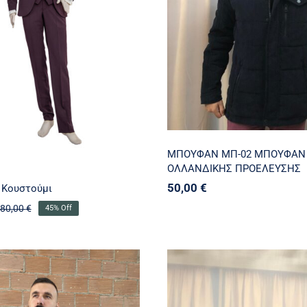
ριάτικο Κουστούμι
ΠΡΟΕΛΕΥΣΗΣ
ΜΠΟΥΦΑΝ MΠ-02 ΜΠΟΥΦΑΝ
ΟΛΛΑΝΔΙΚΗΣ ΠΡΟΕΛΕΥΣΗΣ
50,00
€
 Κουστούμι
80,00
€
45% Off
Original
Η
price
τρέχουσα
was:
τιμή
380,00 €.
είναι:
210,00 €.