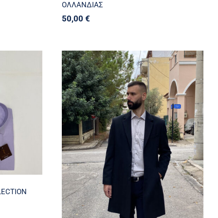
ΟΛΛΑΝΔΙΑΣ
50,00
€
α
CLUB
ΠΑΛΤΟ Π-01
LECTION