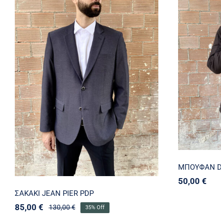
ΣΑΚΑΚΙ JEAN PIER PDP
ΜΠΟΥΦΑΝ 
50,00
€
ΣΑΚΑΚΙ JEAN PIER PDP
85,00
€
130,00
€
35% Off
Original
Η