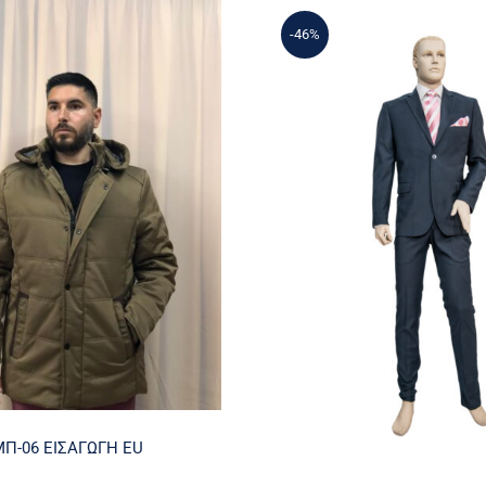
-46%
ΑΝ ΜΠ-06 ΕΙΣΑΓΩΓΗ
EU
Επίσημο Κουστο
Π-06 ΕΙΣΑΓΩΓΗ EU