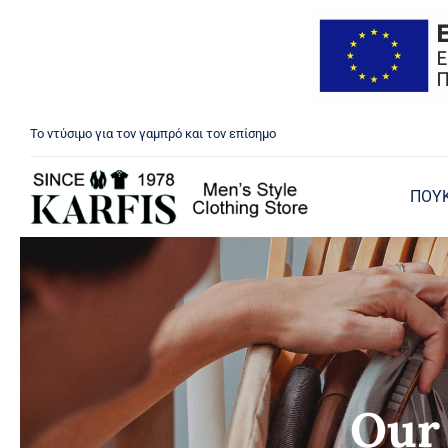
Μετάβαση
Το ντύσιμο για τον γαμπρό και τον επίσημο
στο
περιεχόμενο
ΠΟΥ
Our