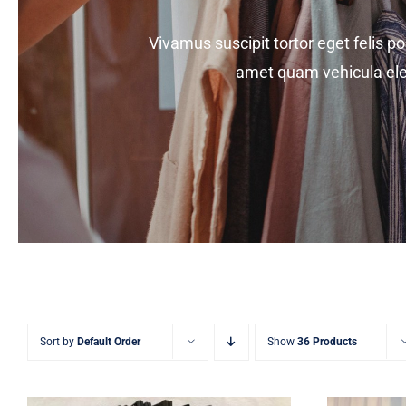
Vivamus suscipit tortor eget felis po
amet quam vehicula ele
Sort by
Default Order
Show
36 Products