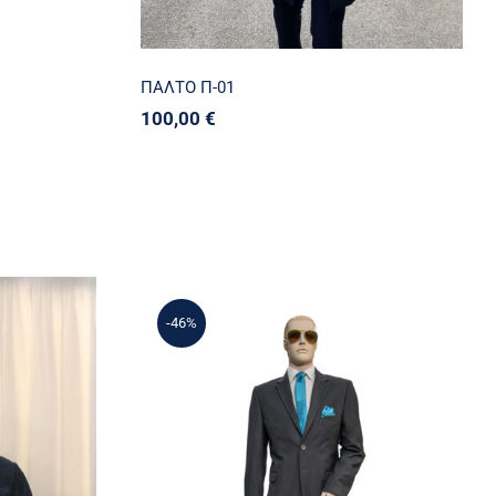
ΠΑΛΤΟ Π-01
100,00
€
-46%
02
ΙΚΗΣ