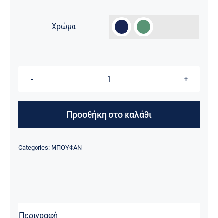

Χρώμα
ΜΠΟΥΦΑΝ
ΜΠ-04
ΠΡΟΕΛΕΥΣΗ
Προσθήκη στο καλάθι
ΟΛΛΑΝΔΙΑΣ
ποσότητα
Categories:
ΜΠΟΥΦΑΝ
Περιγραφή