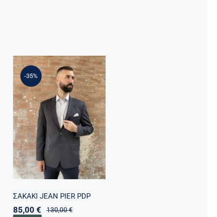
-35%
ΣΑΚΑΚΙ JEAN PIER
PDP
ΣΑΚΑΚΙ JEAN PIER PDP
85,00
€
130,00
€
Original
Η