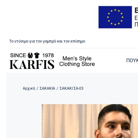
Μετάβαση
Το ντύσιμο για τον γαμπρό και τον επίσημο
στο
περιεχόμενο
ΠΟΥ
Αρχική
/
ΣΑΚΑΚΙΑ
/
ΣΑΚΑΚΙ ΣΑ-03