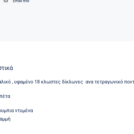
Email this
στικά
αλικό , υφαμένο 18 κλωστες δίκλωνες ανα τετραγωνικό ποντ
 πέτα
ουμπια ντυμένα
ραμμή