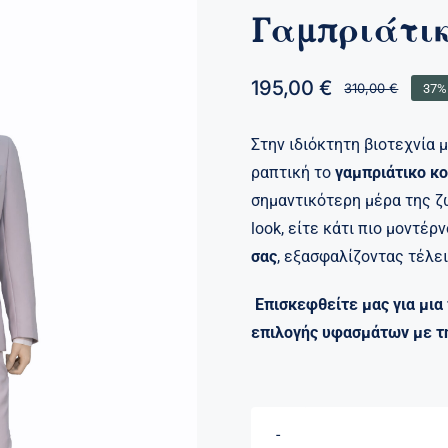
Γαμπριάτικ
195,00
€
310,00
€
37%
Origi
Η
price
τρέχ
was:
τιμή
Στην ιδιόκτητη βιοτεχνία 
310,0
είναι
ραπτική το
γαμπριάτικο κ
195,0
σημαντικότερη μέρα της ζ
look, είτε κάτι πιο μοντέρ
σας
, εξασφαλίζοντας τέλε
Επισκεφθείτε μας για μια
επιλογής υφασμάτων με τη