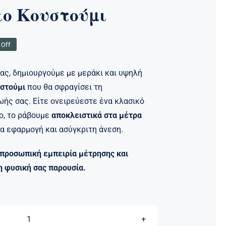
ο Κουστούμι
 Off
nal
ουσα
μας, δημιουργούμε με μεράκι και υψηλή
0 €.
:
οστούμι
που θα σφραγίσει τη
0 €.
ωής σας. Είτε ονειρεύεστε ένα κλασικό
νο, το ράβουμε
αποκλειστικά στα μέτρα
ια εφαρμογή και ασύγκριτη άνεση.
 προσωπική εμπειρία μέτρησης και
 φυσική σας παρουσία.
Γαμπριάτικο