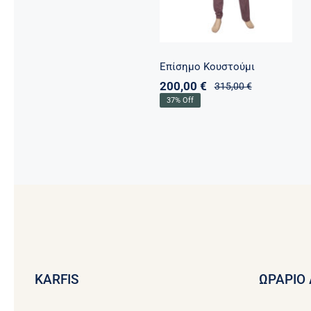
Επίσημο Κουστούμι
200,00
€
315,00
€
Original
Η
37% Off
price
τρέχουσα
was:
τιμή
315,00 €.
είναι:
200,00 €.
KARFIS
ΩΡΑΡΙΟ 