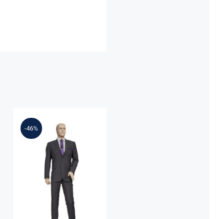
-46%
Επίσημο
Κουστούμι
Καλεσμένων