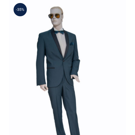
-35%
Γαμπριάτικο Κουστούμι