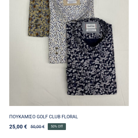
ΠΟΥΚΑΜΙΣΟ GOLF CLUB FLORAL
ΠΟΥΚΑΜΙΣΟ GOLF CLUB FLORAL
25,00
€
50,00
€
50% Off
Original
Η
price
τρέχουσα