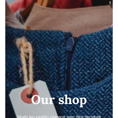
ΣΑΚΑΚΙΑ
ΚΟΣΤΟΥΜΙΑ
GALLERY
Our shop
Morbi leo sagittis placerat sem. Nisl tincidunt