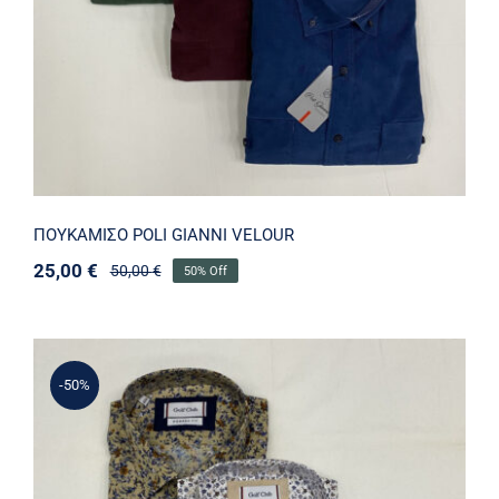
ΠΟΥΚΑΜΙΣΟ POLI GIANNI VELOUR
25,00
€
50,00
€
50% Off
Original
Η
price
τρέχουσα
was:
τιμή
50,00 €.
είναι:
25,00 €.
-50%