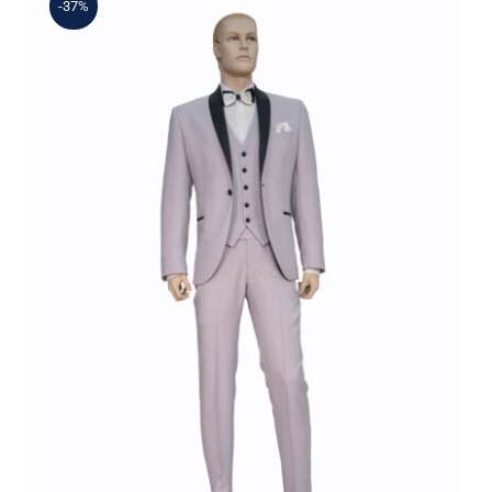
-37%
Γαμπριάτικο Κουστούμι