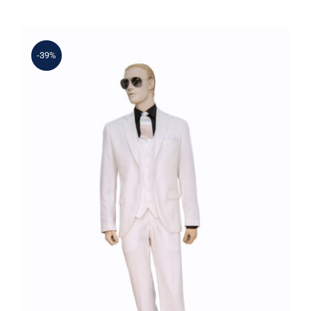
-39%
Γαμπριάτικο Κουστούμι