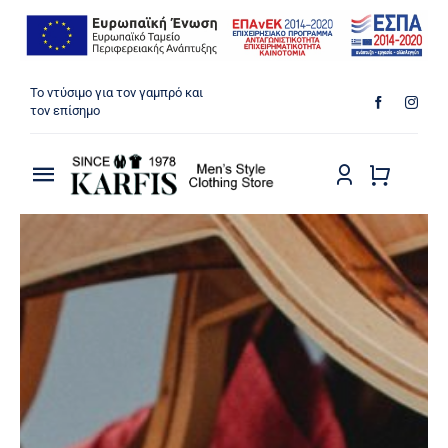
Μετάβαση
Το ντύσιμο για τον γαμπρό και
στο
τον επίσημο
περιεχόμενο
Toggle
Navigation
ΠΟΥΚΑΜΙΣΑ
ΠΑΝΤΕΛΟΝΙΑ
ΜΠΟΥΦΑΝ
ΠΑΛΤΟ