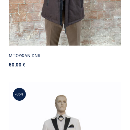
ΜΠΟΥΦΑΝ DNR
50,00
€
-36%