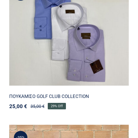
ΠΟΥΚΑΜΙΣΟ GOLF CLUB COLLECTION
ΠΟΥΚΑΜΙΣΟ GOLF CLUB COLLECTION
25,00
€
35,00
€
29% Off
Original
Η
price
τρέχουσα
was:
τιμή
35,00 €.
είναι:
25,00 €.
-35%