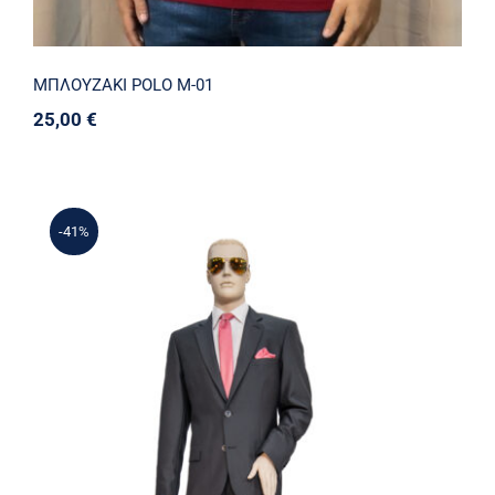
ΜΠΛΟΥΖΑΚΙ POLO Μ-01
25,00
€
-41%