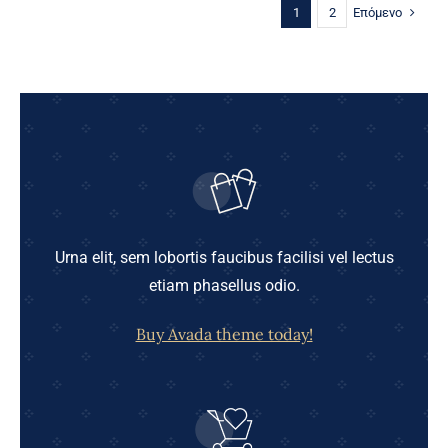
135,00 €.
Επόμενο
1
2
Urna elit, sem lobortis faucibus facilisi vel lectus
etiam phasellus odio.
Buy Avada theme today!