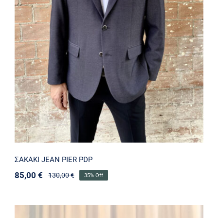
ΣΑΚΑΚΙ JEAN PIER PDP
85,00
€
130,00
€
35% Off
Original
Η
price
τρέχουσα
was:
τιμή
130,00 €.
είναι: