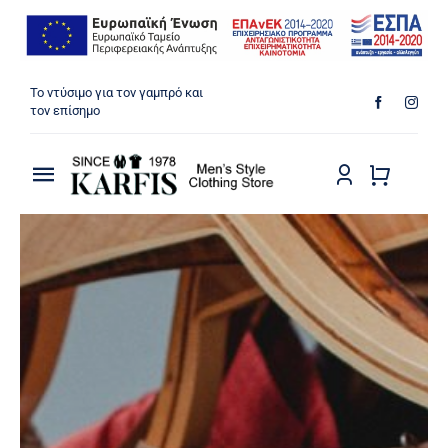
Μετάβαση
Το ντύσιμο για τον γαμπρό και
στο
τον επίσημο
περιεχόμενο
Toggle
Navigation
ΠΟΥΚΑΜΙΣΑ
ΠΑΝΤΕΛΟΝΙΑ
ΜΠΟΥΦΑΝ
ΠΑΛΤΟ