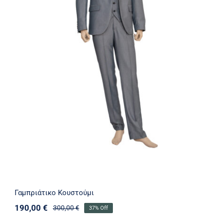
Γαμπριάτικο Κουστούμι
Γαμπριάτικο Κουστούμι
190,00
€
300,00
€
37% Off
Original
Η