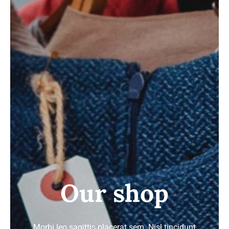
ΣΑΚΑΚΙΑ
ΚΟΣΤΟΥΜΙΑ
GALLERY
Our shop
Morbi leo sagittis placerat sem. Nisl tincidunt