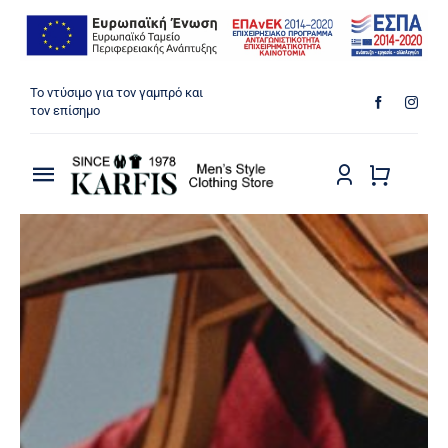
Μετάβαση
Το ντύσιμο για τον γαμπρό και
στο
τον επίσημο
περιεχόμενο
Toggle
Navigation
ΠΟΥΚΑΜΙΣΑ
ΠΑΝΤΕΛΟΝΙΑ
ΜΠΟΥΦΑΝ
ΠΑΛΤΟ