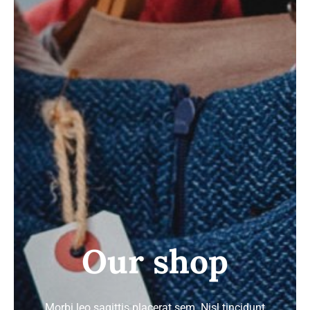
ΣΑΚΑΚΙΑ
ΚΟΣΤΟΥΜΙΑ
GALLERY
Our shop
Morbi leo sagittis placerat sem. Nisl tincidunt