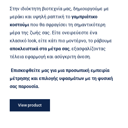
price
τρέχουσα
was:
τιμή
Στην ιδιόκτητη βιοτεχνία μας, δημιουργούμε με
310,00 €.
είναι:
μεράκι και υψηλή ραπτική το
γαμπριάτικο
195,00 €.
κοστούμι
που θα σφραγίσει τη σημαντικότερη
μέρα της ζωής σας. Είτε ονειρεύεστε ένα
κλασικό look, είτε κάτι πιο μοντέρνο, το ράβουμε
αποκλειστικά στα μέτρα σας
, εξασφαλίζοντας
τέλεια εφαρμογή και ασύγκριτη άνεση.
Επισκεφθείτε μας για μια προσωπική εμπειρία
μέτρησης και επιλογής υφασμάτων με τη φυσική
σας παρουσία.
View product