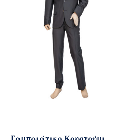
Γαμπριάτικο Κουστούμι
Γαμπριάτικο Κουστούμι