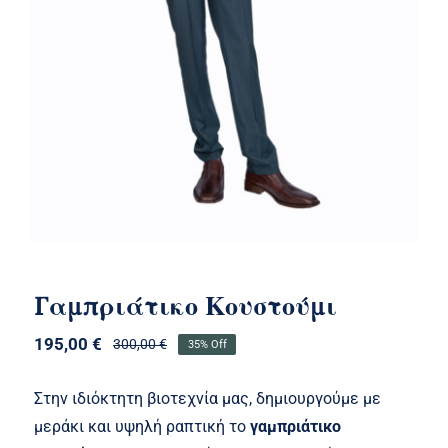
Γαμπριάτικο Κουστούμι
195,00
€
300,00
€
35% Off
Original
Η
price
τρέχουσα
was:
τιμή
Στην ιδιόκτητη βιοτεχνία μας, δημιουργούμε με
300,00 €.
είναι:
μεράκι και υψηλή ραπτική το
γαμπριάτικο
195,00 €.