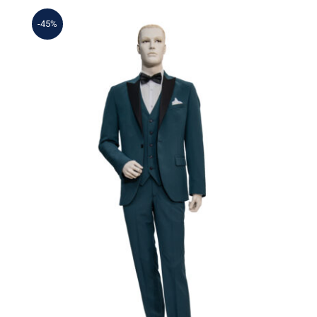
-45%
Γαμπριάτικο Κουστούμι