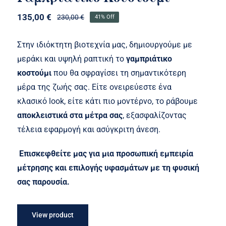
135,00
€
230,00
€
41% Off
Original
Η
price
τρέχουσα
was:
τιμή
Στην ιδιόκτητη βιοτεχνία μας, δημιουργούμε με
230,00 €.
είναι:
μεράκι και υψηλή ραπτική το
γαμπριάτικο
135,00 €.
κοστούμι
που θα σφραγίσει τη σημαντικότερη
μέρα της ζωής σας. Είτε ονειρεύεστε ένα
κλασικό look, είτε κάτι πιο μοντέρνο, το ράβουμε
αποκλειστικά στα μέτρα σας
, εξασφαλίζοντας
τέλεια εφαρμογή και ασύγκριτη άνεση.
Επισκεφθείτε μας για μια προσωπική εμπειρία
μέτρησης και επιλογής υφασμάτων με τη φυσική
σας παρουσία.
View product