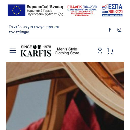
Μετάβαση
Το ντύσιμο για τον γαμπρό και
στο
τον επίσημο
περιεχόμενο
Toggle
Navigation
ΠΟΥΚΑΜΙΣΑ
ΠΑΝΤΕΛΟΝΙΑ
ΜΠΟΥΦΑΝ
ΠΑΛΤΟ