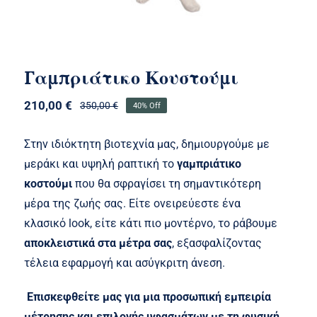
Γαμπριάτικο Κουστούμι
210,00
€
350,00
€
40% Off
Original
Η
price
τρέχουσα
was:
τιμή
Στην ιδιόκτητη βιοτεχνία μας, δημιουργούμε με
350,00 €.
είναι:
μεράκι και υψηλή ραπτική το
γαμπριάτικο
210,00 €.
κοστούμι
που θα σφραγίσει τη σημαντικότερη
μέρα της ζωής σας. Είτε ονειρεύεστε ένα
κλασικό look, είτε κάτι πιο μοντέρνο, το ράβουμε
αποκλειστικά στα μέτρα σας
, εξασφαλίζοντας
τέλεια εφαρμογή και ασύγκριτη άνεση.
Επισκεφθείτε μας για μια προσωπική εμπειρία
μέτρησης και επιλογής υφασμάτων με τη φυσική