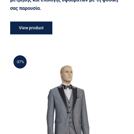
σας παρουσία.
View product
-37%