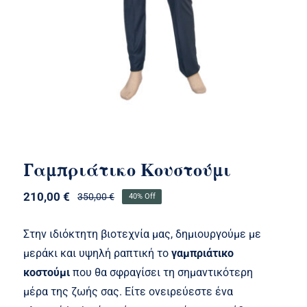
Γαμπριάτικο Κουστούμι
210,00
€
350,00
€
40% Off
Original
Η
price
τρέχουσα
was:
τιμή
Στην ιδιόκτητη βιοτεχνία μας, δημιουργούμε με
350,00 €.
είναι:
μεράκι και υψηλή ραπτική το
γαμπριάτικο
210,00 €.
κοστούμι
που θα σφραγίσει τη σημαντικότερη
μέρα της ζωής σας. Είτε ονειρεύεστε ένα