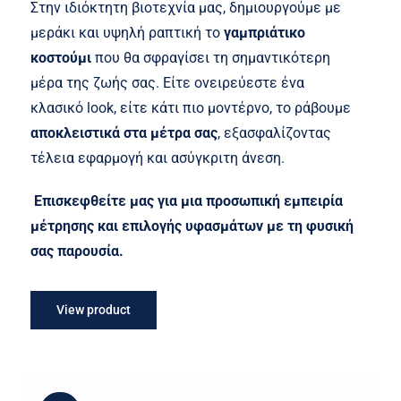
was:
τιμή
Στην ιδιόκτητη βιοτεχνία μας, δημιουργούμε με
300,00 €.
είναι:
μεράκι και υψηλή ραπτική το
γαμπριάτικο
190,00 €.
κοστούμι
που θα σφραγίσει τη σημαντικότερη
μέρα της ζωής σας. Είτε ονειρεύεστε ένα
κλασικό look, είτε κάτι πιο μοντέρνο, το ράβουμε
αποκλειστικά στα μέτρα σας
, εξασφαλίζοντας
τέλεια εφαρμογή και ασύγκριτη άνεση.
Επισκεφθείτε μας για μια προσωπική εμπειρία
μέτρησης και επιλογής υφασμάτων με τη φυσική
σας παρουσία.
View product