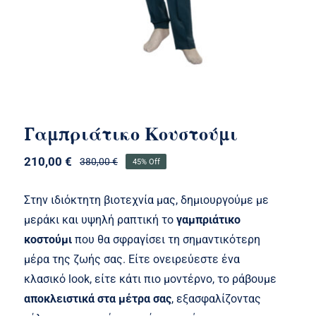
Γαμπριάτικο Κουστούμι
210,00
€
380,00
€
45% Off
Original
Η
price
τρέχουσα
was:
τιμή
Στην ιδιόκτητη βιοτεχνία μας, δημιουργούμε με
380,00 €.
είναι:
μεράκι και υψηλή ραπτική το
γαμπριάτικο
210,00 €.
κοστούμι
που θα σφραγίσει τη σημαντικότερη
μέρα της ζωής σας. Είτε ονειρεύεστε ένα
κλασικό look, είτε κάτι πιο μοντέρνο, το ράβουμε
αποκλειστικά στα μέτρα σας
, εξασφαλίζοντας