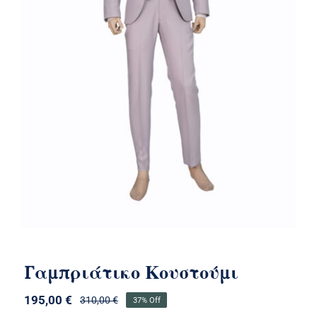
Γαμπριάτικο Κουστούμι
Γαμπριάτικο Κουστούμι
195,00
€
310,00
€
37% Off
Original
Η