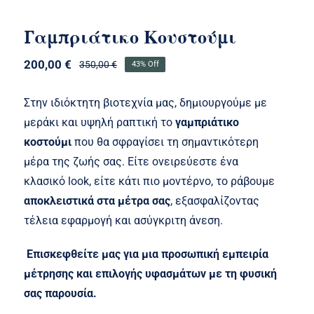
Γαμπριάτικο Κουστούμι
200,00
€
350,00
€
43% Off
Original
Η
price
τρέχουσα
was:
τιμή
Στην ιδιόκτητη βιοτεχνία μας, δημιουργούμε με
350,00 €.
είναι:
μεράκι και υψηλή ραπτική το
γαμπριάτικο
200,00 €.
κοστούμι
που θα σφραγίσει τη σημαντικότερη
μέρα της ζωής σας. Είτε ονειρεύεστε ένα
κλασικό look, είτε κάτι πιο μοντέρνο, το ράβουμε
αποκλειστικά στα μέτρα σας
, εξασφαλίζοντας
τέλεια εφαρμογή και ασύγκριτη άνεση.
Επισκεφθείτε μας για μια προσωπική εμπειρία
μέτρησης και επιλογής υφασμάτων με τη φυσική
σας παρουσία.