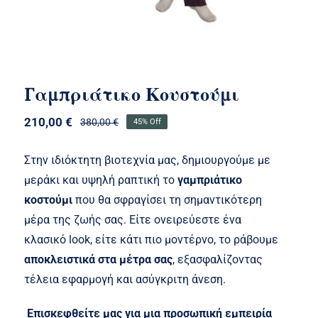
Γαμπριάτικο Κουστούμι
210,00
€
380,00
€
45% Off
Original
Η
price
τρέχουσα
was:
τιμή
Στην ιδιόκτητη βιοτεχνία μας, δημιουργούμε με
380,00 €.
είναι:
μεράκι και υψηλή ραπτική το
γαμπριάτικο
210,00 €.
κοστούμι
που θα σφραγίσει τη σημαντικότερη
μέρα της ζωής σας. Είτε ονειρεύεστε ένα
κλασικό look, είτε κάτι πιο μοντέρνο, το ράβουμε
αποκλειστικά στα μέτρα σας
, εξασφαλίζοντας
τέλεια εφαρμογή και ασύγκριτη άνεση.
Επισκεφθείτε μας για μια προσωπική εμπειρία