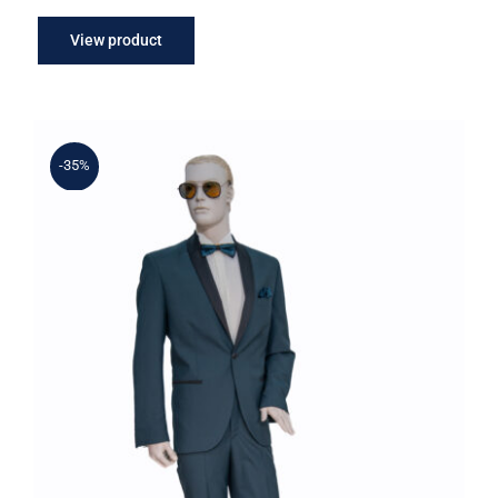
View product
-35%
Γαμπριάτικο Κουστούμι